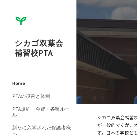
Sk
シカゴ双葉会
補習校PTA
Home
PTAの役割と体制
PTA規約・会費・各種ルー
ル
シカゴ双葉会補習
が一般的ですが、
新たに入学された保護者様
す。日本の学校と
へ