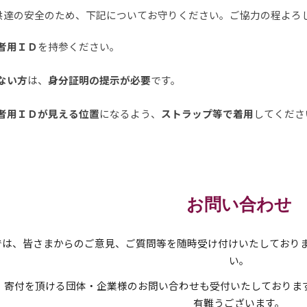
供達の安全のため、下記についてお守りください。ご協力の程よろ
者用ＩＤ
を持参ください。
ない方
は、
身分証明の提示が必要
です
。
者用ＩＤが見える位置
になるよう、
ストラップ等で着用
してくださ
お問い合わせ
Aでは、皆さまからのご意見、ご質問等を随時受け付けいたしており
い。
、寄付を頂ける団体・企業様のお問い合わせも受付いたしております
有難うございます。