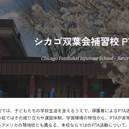
ip to main content
Skip to navigat
シカゴ双葉会補習校 P
Chicago Futabakai Japanese School - Satu
校では、子どもたちの学校生活を支えるうえで、保護者によるPTA
本校ではその成り立ちや運営体制、学習環境の特性から、PTAが非
もアメリカの現地校とも異なる、本校ならではのPTA活動について