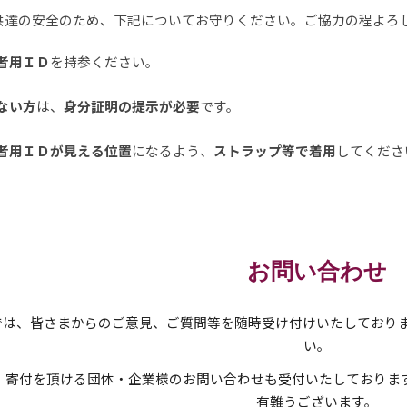
供達の安全のため、下記についてお守りください。ご協力の程よろ
者用ＩＤ
を持参ください。
ない方
は、
身分証明の提示が必要
です
。
者用ＩＤが見える位置
になるよう、
ストラップ等で着用
してくださ
お問い合わせ
Aでは、皆さまからのご意見、ご質問等を随時受け付けいたしており
い。
、寄付を頂ける団体・企業様のお問い合わせも受付いたしております
有難うございます。