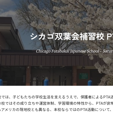
ip to main content
Skip to navigat
シカゴ双葉会補習校 P
Chicago Futabakai Japanese School - Satu
校では、子どもたちの学校生活を支えるうえで、保護者によるPTA
本校ではその成り立ちや運営体制、学習環境の特性から、PTAが非
もアメリカの現地校とも異なる、本校ならではのPTA活動について