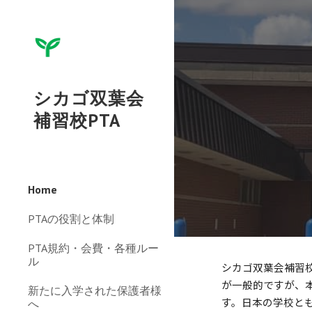
Sk
シカゴ双葉会
補習校PTA
Home
PTAの役割と体制
PTA規約・会費・各種ルー
ル
シカゴ双葉会補習
が一般的ですが、
新たに入学された保護者様
す。日本の学校と
へ