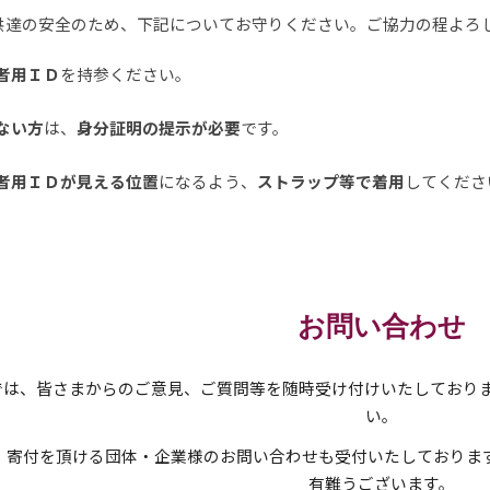
供達の安全のため、下記についてお守りください。ご協力の程よろ
者用ＩＤ
を持参ください。
ない方
は、
身分証明の提示が必要
です
。
者用ＩＤが見える位置
になるよう、
ストラップ等で着用
してくださ
お問い合わせ
Aでは、皆さまからのご意見、ご質問等を随時受け付けいたしており
い。
、寄付を頂ける団体・企業様のお問い合わせも受付いたしております
有難うございます。