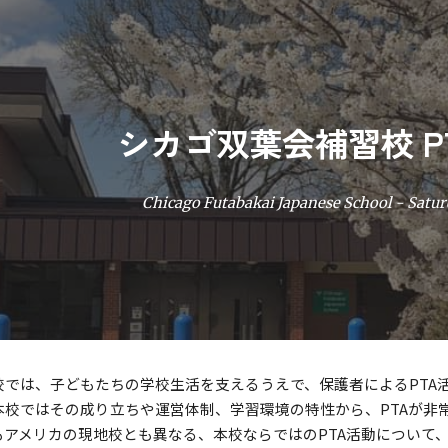
ip to main content
Skip to navigat
シカゴ双葉会補習校 P
Chicago Futabakai Japanese School - Satu
校では、子どもたちの学校生活を支えるうえで、保護者によるPTA
本校ではその成り立ちや運営体制、学習環境の特性から、PTAが非
もアメリカの現地校とも異なる、本校ならではのPTA活動について