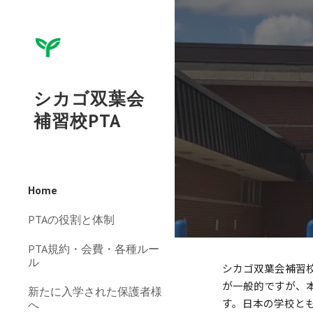
Sk
シカゴ双葉会
補習校PTA
Home
PTAの役割と体制
PTA規約・会費・各種ルー
ル
シカゴ双葉会補習
が一般的ですが、
新たに入学された保護者様
す。日本の学校と
へ